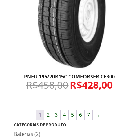
PNEU 195/70R15C COMFORSER CF300
R$
458,00
R$
428,00
1
2
3
4
5
6
7
→
CATEGORIAS DE PRODUTO
Baterias
(2)