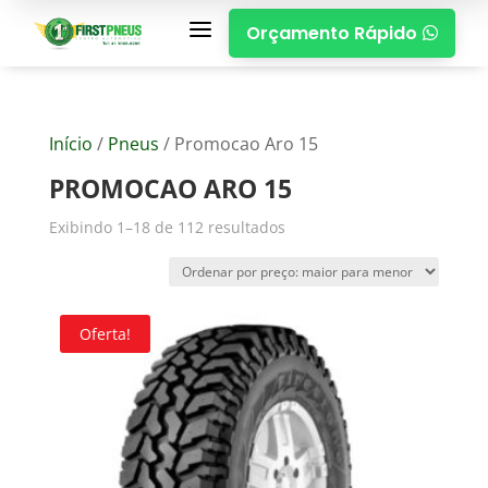
a
Orçamento Rápido

Início
/
Pneus
/ Promocao Aro 15
PROMOCAO ARO 15
Exibindo 1–18 de 112 resultados
Oferta!