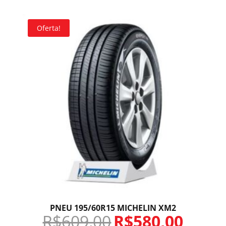
Oferta!
PNEU 195/60R15 MICHELIN XM2
R$
609,00
R$
580,00