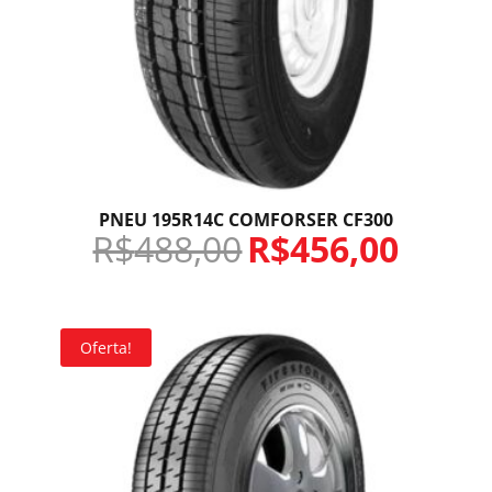
PNEU 195R14C COMFORSER CF300
R$
488,00
R$
456,00
Oferta!