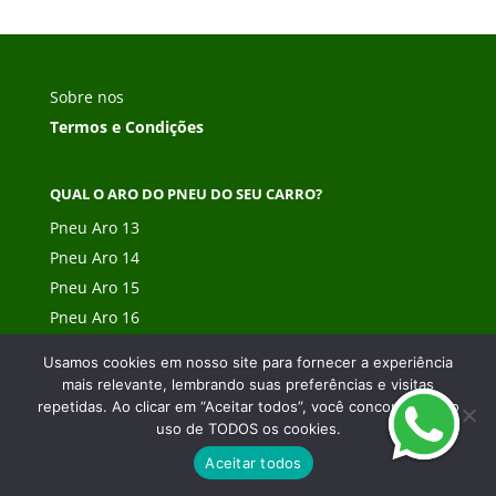
Sobre nos
Termos e Condições
QUAL O ARO DO PNEU DO SEU CARRO?
Pneu Aro 13
Pneu Aro 14
Pneu Aro 15
Pneu Aro 16
Pneu Aro 17
Usamos cookies em nosso site para fornecer a experiência
Pneu Aro 18
mais relevante, lembrando suas preferências e visitas
Pneu Aro 19
repetidas. Ao clicar em “Aceitar todos”, você concorda com o
uso de TODOS os cookies.
Pneu Aro 20
Aceitar todos