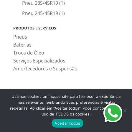
Pneu 285/45R19
(1)
Pneu 245/45R19
(1)
PRODUTOS E SERVIÇOS
Pneus
Baterias
Troca de Óleo
Serviços Especializados
Amortecedores e Suspensão
Usamos cookies em nosso site para fornecer a experiência
mais relevante, lembrando suas preferências e visitas
Sobre nos
repetidas. Ao clicar em “Aceitar todos”, você concorda com o
Termos e Condições
uso de TODOS os cookies.
Aceitar todos