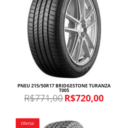
PNEU 215/50R17 BRIDGESTONE TURANZA
T005
R$
771,00
R$
720,00
Oferta!