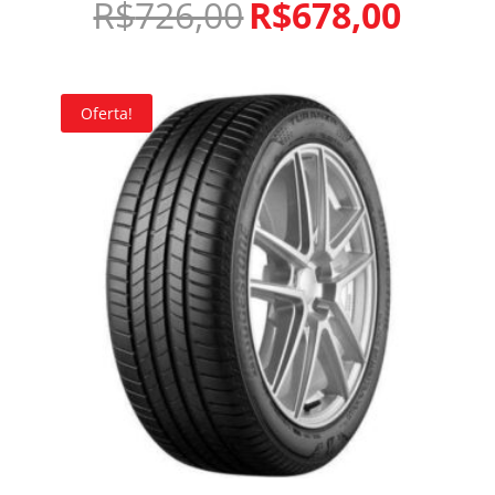
R$
726,00
R$
678,00
Oferta!