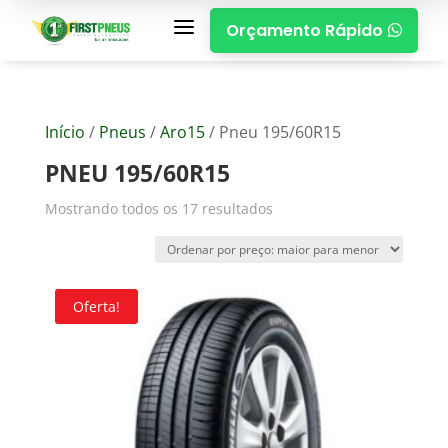
a
Orçamento Rápido

Início
/
Pneus
/
Aro15
/ Pneu 195/60R15
PNEU 195/60R15
Mostrando todos os 17 resultados
Oferta!