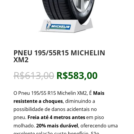
PNEU 195/55R15 MICHELIN
XM2
R$
613,00
R$
583,00
O Pneu 195/55 R15 Michelin XM2, É
Mais
resistente a choques
, diminuindo a
possibilidade de danos acidentais no
pneu.
Freia até 4 metros antes
em piso
molhado.
20% mais durável
, oferecendo uma
excelente relação custo benefício. São