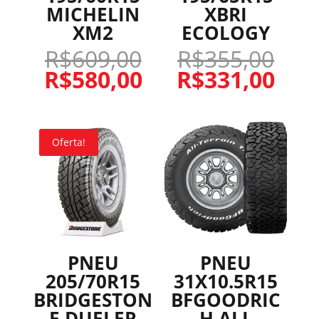
MICHELIN
XBRI
XM2
ECOLOGY
R$
609,00
R$
355,00
R$
580,00
R$
331,00
Oferta!
PNEU
PNEU
205/70R15
31X10.5R15
BRIDGESTON
BFGOODRIC
E DUELER
H ALL