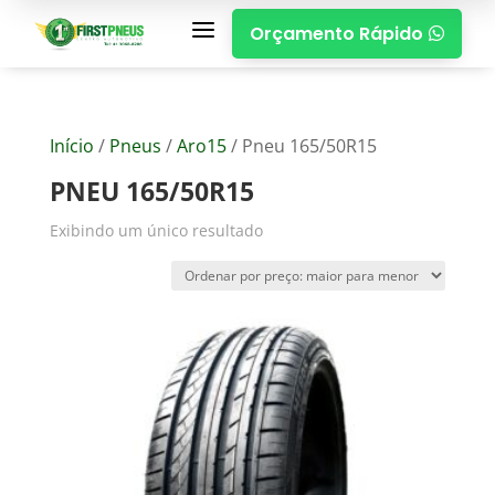
a
Orçamento Rápido

Início
/
Pneus
/
Aro15
/ Pneu 165/50R15
PNEU 165/50R15
Exibindo um único resultado