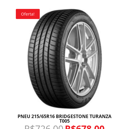
Oferta!
PNEU 215/65R16 BRIDGESTONE TURANZA
T005
R$
726,00
R$
678,00