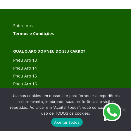
Sobre nos
Termos e Condições
QUAL O ARO DO PNEU DO SEU CARRO?
Pneu Aro 13
Pneu Aro 14
Pneu Aro 15
Pneu Aro 16
Pneu Aro 17
Usamos cookies em nosso site para fornecer a experiência
Pneu Aro 18
mais relevante, lembrando suas preferências e visitas
Pneu Aro 19
repetidas. Ao clicar em “Aceitar todos”, você concorda com o
uso de TODOS os cookies.
Pneu Aro 20
Aceitar todos