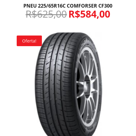
PNEU 225/65R16C COMFORSER CF300
R$
625,00
R$
584,00
Oferta!