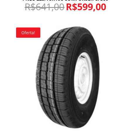
R$
641,00
R$
599,00
Oferta!