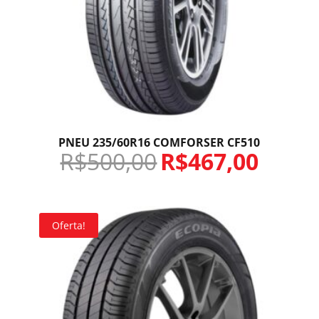
PNEU 235/60R16 COMFORSER CF510
R$
500,00
R$
467,00
Oferta!