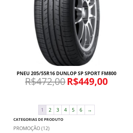
PNEU 205/55R16 DUNLOP SP SPORT FM800
R$
472,00
R$
449,00
1
2
3
4
5
6
→
CATEGORIAS DE PRODUTO
PROMOÇÃO
(12)