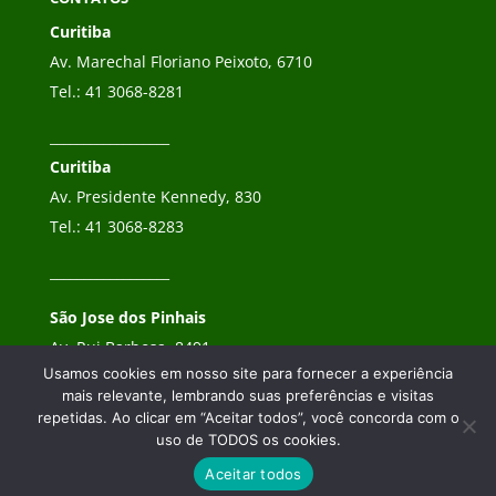
Curitiba
Av. Marechal Floriano Peixoto, 6710
Tel.:
41 3068-8281
__________________
Curitiba
Av. Presidente Kennedy, 830
Tel.:
41 3068-8283
__________________
São Jose dos Pinhais
Av. Rui Barbosa, 8491
Usamos cookies em nosso site para fornecer a experiência
Tel.:
41 3068-8282
mais relevante, lembrando suas preferências e visitas
repetidas. Ao clicar em “Aceitar todos”, você concorda com o
uso de TODOS os cookies.
Aceitar todos