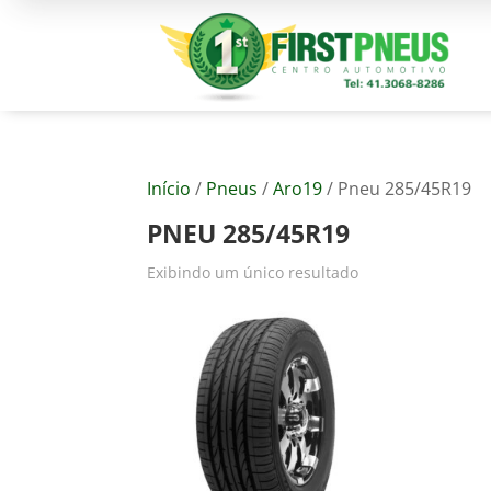
Início
/
Pneus
/
Aro19
/ Pneu 285/45R19
PNEU 285/45R19
Exibindo um único resultado