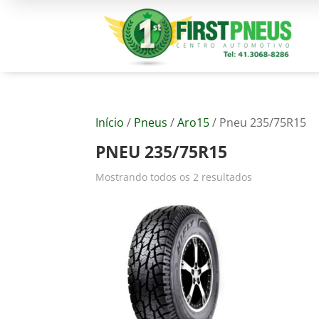
Início
/
Pneus
/
Aro15
/ Pneu 235/75R15
PNEU 235/75R15
Mostrando todos os 2 resultados