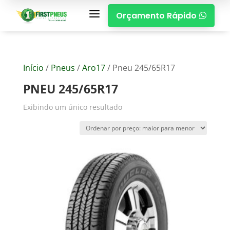
a
Orçamento Rápido

Início
/
Pneus
/
Aro17
/ Pneu 245/65R17
PNEU 245/65R17
Exibindo um único resultado