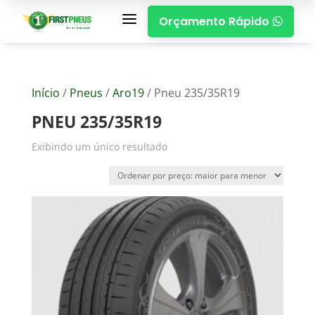
a
Orçamento Rápido

Início
/
Pneus
/
Aro19
/ Pneu 235/35R19
PNEU 235/35R19
Exibindo um único resultado