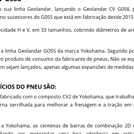
o sua linha Geolandar, lançando o Geolandar CV G058, 
mo sucessores do G055 que está em fabricação desde 2015 
ocidade H e V, em 33 tamanhos, cobrindo diâmetros de ar
ir a linha Geolandar GO55 da marca Yokohama. Segundo po
vo produto de consumo da fabricante de pneus. Não se es
m sejam lançados, apenas algumas expansões de medidas
CIOS DO PNEU SÃO:
 fabricado com o composto CV2 de Yokohama, que trabalh
rna serrilhada para melhorar a frenagem e a tração em 
o a Yokohama, as centenas de barras de combinação 2D 
 dando aos motoristas uma boa aderência em estr