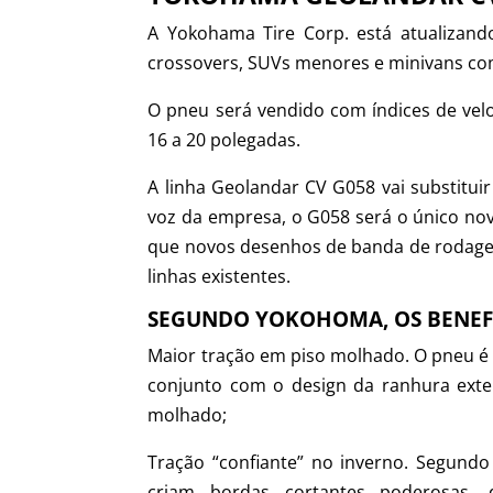
A Yokohama Tire Corp. está atualizand
crossovers, SUVs menores e minivans co
O pneu será vendido com índices de vel
16 a 20 polegadas.
A linha Geolandar CV G058 vai substitu
voz da empresa, o G058 será o único no
que novos desenhos de banda de rodage
linhas existentes.
SEGUNDO YOKOHOMA, OS BENEFÍ
Maior tração em piso molhado. O pneu é
conjunto com o design da ranhura exte
molhado;
Tração “confiante” no inverno. Segund
criam bordas cortantes poderosas,