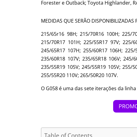
Forester e Outback; Toyota Highlander, R
MEDIDAS QUE SERÃO DISPONIBILIZADAS
215/65r16 98H; 215/70R16 100H; 225/7
215/70R17 101H; 225/55R17 97V; 225/6
245/65R17 107H; 255/60R17 106H; 225/
235/60R18 107V; 235/65R18 106V; 245/6
235/55R19 105V; 245/55R19 105V; 255/5
255/55R20 110V; 265/50R20 107V.
O G058 é uma das sete iterações da linha
PROMO
Table of Contents