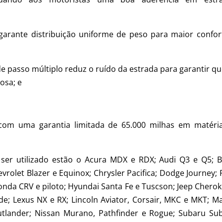
 garante distribuição uniforme de peso para maior confor
e passo múltiplo reduz o ruído da estrada para garantir qu
osa; e
a com uma garantia limitada de 65.000 milhas em matéri
ser utilizado estão o Acura MDX e RDX; Audi Q3 e Q5; B
hevrolet Blazer e Equinox; Chrysler Pacifica; Dodge Journey;
nda CRV e piloto; Hyundai Santa Fe e Tuscson; Jeep Cherok
de; Lexus NX e RX; Lincoln Aviator, Corsair, MKC e MKT; M
utlander; Nissan Murano, Pathfinder e Rogue; Subaru Sub