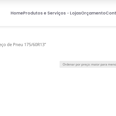
Home
Produtos e Serviços
Lojas
Orçamento
Cont
3
eço de Pneu 175/60R13”