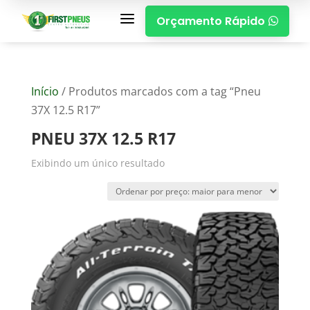
a
Orçamento Rápido

Início
/ Produtos marcados com a tag “Pneu
37X 12.5 R17”
PNEU 37X 12.5 R17
Exibindo um único resultado