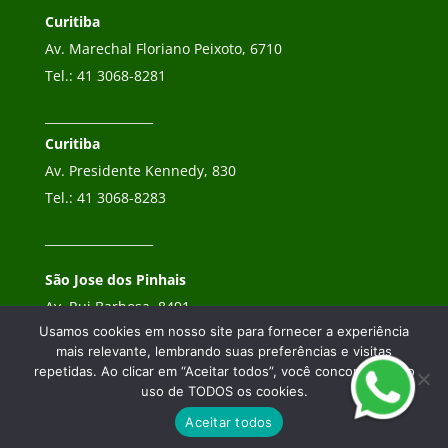
Curitiba
Av. Marechal Floriano Peixoto, 6710
Tel.:
41 3068-8281
__________________
Curitiba
Av. Presidente Kennedy, 830
Tel.:
41 3068-8283
__________________
São Jose dos Pinhais
Av. Rui Barbosa, 8491
Usamos cookies em nosso site para fornecer a experiência
Tel.:
41 3068-8282
mais relevante, lembrando suas preferências e visitas
repetidas. Ao clicar em “Aceitar todos”, você concorda com o
uso de TODOS os cookies.
Aceitar todos