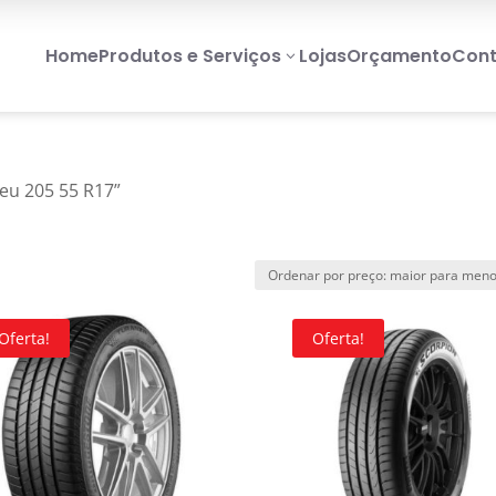
Home
Produtos e Serviços
Lojas
Orçamento
Cont
3
eu 205 55 R17”
Oferta!
Oferta!