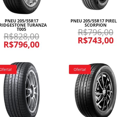
PNEU 205/55R17
PNEU 205/55R17 PIREL
RIDGESTONE TURANZA
SCORPION
T005
R$
796,00
R$
828,00
R$
743,00
R$
796,00
Oferta!
Oferta!