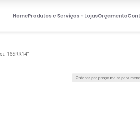
Home
Produtos e Serviços
Lojas
Orçamento
Cont
3
neu 185RR14”