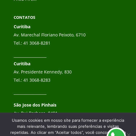
CONTATOS
Curitiba
Av. Marechal Floriano Peixoto, 6710
Tel.:
41 3068-8281
__________________
Curitiba
Av. Presidente Kennedy, 830
Tel.:
41 3068-8283
__________________
São Jose dos Pinhais
Av. Rui Barbosa, 8491
Usamos cookies em nosso site para fornecer a experiência
Tel.:
41 3068-8282
mais relevante, lembrando suas preferências e visitas
repetidas. Ao clicar em “Aceitar todos”, você concorda com o