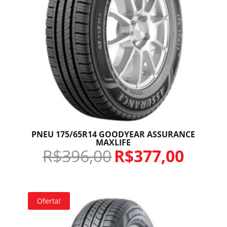
PNEU 175/65R14 GOODYEAR ASSURANCE
MAXLIFE
R$
396,00
R$
377,00
Oferta!