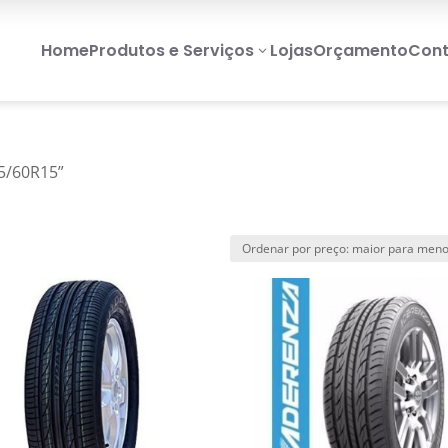
Home
Produtos e Serviços
Lojas
Orçamento
Cont
3
5/60R15”