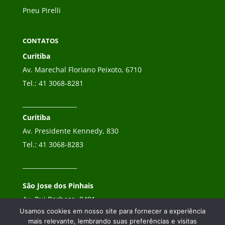
Pneu Pirelli
CONTATOS
Curitiba
Av. Marechal Floriano Peixoto, 6710
Tel.:
41 3068-8281
__________________
Curitiba
Av. Presidente Kennedy, 830
Tel.:
41 3068-8283
__________________
São Jose dos Pinhais
Av. Rui Barbosa, 8491
Usamos cookies em nosso site para fornecer a experiência
Tel.:
41 3068-8282
mais relevante, lembrando suas preferências e visitas