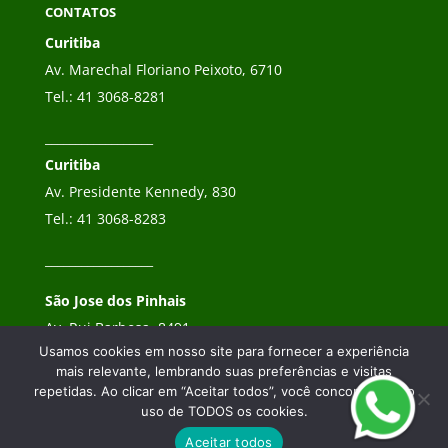
CONTATOS
Curitiba
Av. Marechal Floriano Peixoto, 6710
Tel.:
41 3068-8281
__________________
Curitiba
Av. Presidente Kennedy, 830
Tel.:
41 3068-8283
__________________
São Jose dos Pinhais
Av. Rui Barbosa, 8491
Usamos cookies em nosso site para fornecer a experiência
Tel.:
41 3068-8282
mais relevante, lembrando suas preferências e visitas
repetidas. Ao clicar em “Aceitar todos”, você concorda com o
uso de TODOS os cookies.
Aceitar todos