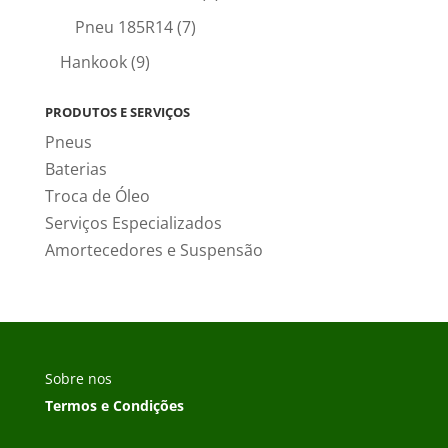
Pneu 185R14
(7)
Hankook
(9)
PRODUTOS E SERVIÇOS
Pneus
Baterias
Troca de Óleo
Serviços Especializados
Amortecedores e Suspensão
Sobre nos
Termos e Condições