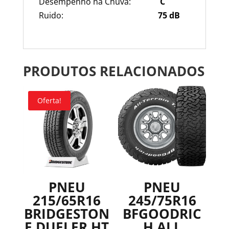
Desempenho na Chuva:
C
Ruido:
75
dB
PRODUTOS RELACIONADOS
Oferta!
PNEU
PNEU
215/65R16
245/75R16
BRIDGESTON
BFGOODRIC
E DUELER HT
H ALL