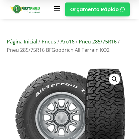
a
Orçamento Rápido

Página Inicial
/
Pneus
/
Aro16
/
Pneu 285/75R16
/
Pneu 285/75R16 BFGoodrich All Terrain KO2