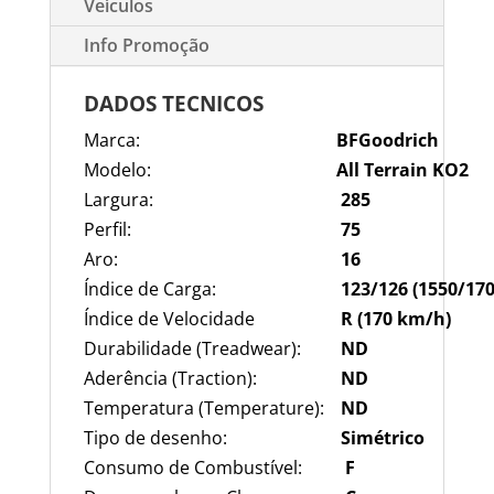
Veículos
Info Promoção
DADOS TECNICOS
Marca:
BFGoodrich
Modelo:
All Terrain KO2
Largura:
285
Perfil:
75
Aro:
16
Índice de Carga:
123/126 (1550/170
Índice de Velocidade
R (170 km/h)
Durabilidade (Treadwear):
ND
Aderência (Traction):
ND
Temperatura (Temperature):
ND
Tipo de desenho:
S
imétrico
Consumo de Combustível:
F