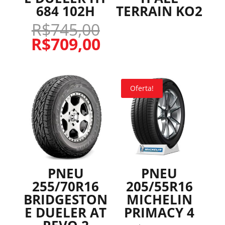
684 102H
TERRAIN KO2
R$
745,00
R$
709,00
Oferta!
PNEU
PNEU
255/70R16
205/55R16
BRIDGESTON
MICHELIN
E DUELER AT
PRIMACY 4