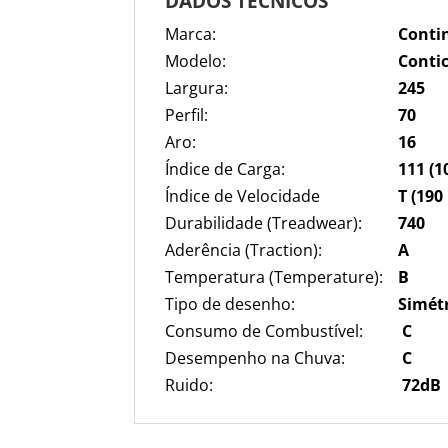
DADOS TECNICOS
Marca:
Conti
Modelo:
Conti
Largura:
245
Perfil:
70
Aro:
16
Índice de Carga:
111 (1
Índice de Velocidade
T (190
Durabilidade (Treadwear):
740
Aderência (Traction):
A
Temperatura (Temperature):
B
Tipo de desenho:
S
imét
Consumo de Combustível:
C
Desempenho na Chuva:
C
Ruido:
72
dB