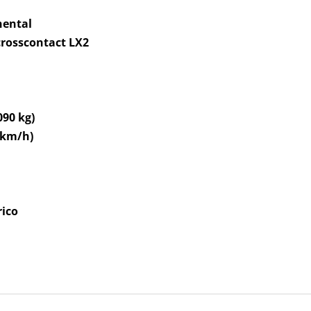
nental
crosscontact LX2
090 kg)
 km/h)
rico