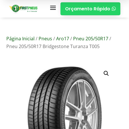
a
Orçamento Rápido

Página Inicial
/
Pneus
/
Aro17
/
Pneu 205/50R17
/
Pneu 205/50R17 Bridgestone Turanza T005